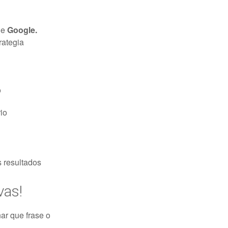
de
Google.
rategia
o
rio
s resultados
vas!
ar que frase o