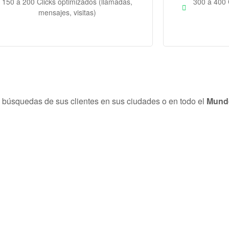
150 a 200 Clicks optimizados (llamadas,
300 a 400 
mensajes, visitas)
s búsquedas de sus clientes en sus ciudades o en todo el
Mund